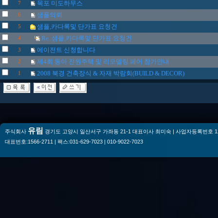
목포 미도하무스
7
샘플의뢰
6
샘플,카다록및 단가표 요청건
5
Re..샘플,카다록및 단가표 요청건
4
에이전트 신청합니다
3
제4회 동아 전원주택 및 리모델링 페어 참가안내
2
2008 북경 건축장식 & 자재 박람회(BUILD & DECOR)
1
유림
주식회사
경기도 고양시 일산서구 가좌동 21-1 대표이사 최미숙 | 사업자등록번호 128-
대표번호:1566-2711 | 팩스:031-629-7023 | 010-9022-7023