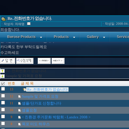
Re..전화번호가 없습니다.
ㆍ작성일: 2008-04-2
ㆍ작성자: 차재명
죄송합니다.
깜박했네요..
Bwrose Products
Products
Gallery
Servic
전화번호는 016-771-2521 입니다
카다록도 한부 부탁드릴께요
수고하세요
Re..전화번호가 없습니다.
Sample 및 가격표 요청
번호
글 제 목
Re..전화번호가 없습니다.
13
Sample 및 가격표 요청
12
샘플/단가표 신청합니다
11
셈풀요청
10
< 친환경 주거문화 박람회 - Landex 2008 >
9
목포 미도 하우스
8