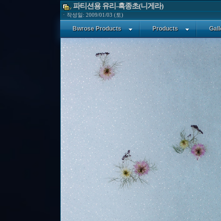
파티션용 유리-흑종초(니게라)
ㆍ작성일: 2009/01/03 (토)
파티션용 유리 입니다. 흑종초(니게라) 꽃 과 안개꽃으로 
Bwrose Products
Products
Gall