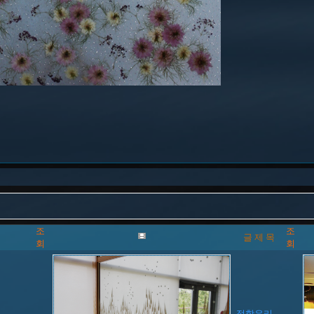
조
조
글 제 목
회
회
접합유리-