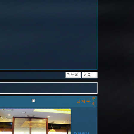
조
글 제 목
회
접합유리