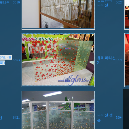
파티션
3816
6627
파티션
유리-흑
유리파티션
5853
5771
라)
2
파티션 샘
션
6421
5904
플