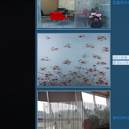
접합유리
파티션용 
종초(니게
유리파티