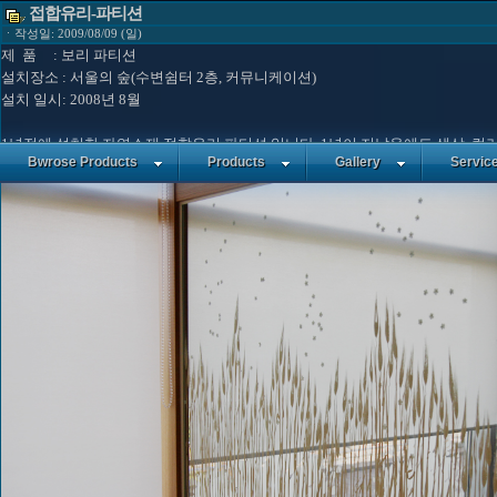
접합유리-파티션
ㆍ작성일: 2009/08/09 (일)
제 품 : 보리 파티션
설치장소 : 서울의 숲(수변쉼터 2층, 커뮤니케이션)
설치 일시: 2008년 8월
1년전에 설치한 자연소재 접합유리 파티션 입니다. 1년이 지났음에도 색상, 컬
Bwrose Products
Products
Gallery
Servic