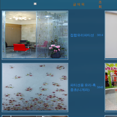
조
글 제 목
회
접합유리파티션
3814
파티션용 유리-흑
5848
종초(니게라)