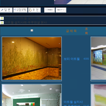
자연소재-아트월 설치사례
아트월 설치사례-푸루덴셜 본사
조
글 제 목
회
보리 아트월
4181
아트월 설치사