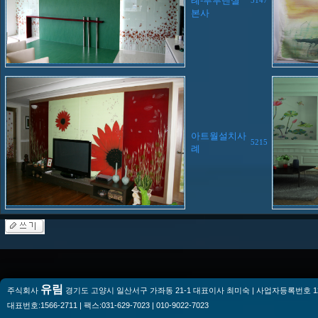
례-푸루덴셜
5147
본사
아트월설치사
5215
례
유림
주식회사
경기도 고양시 일산서구 가좌동 21-1 대표이사 최미숙 | 사업자등록번호 128-
대표번호:1566-2711 | 팩스:031-629-7023 | 010-9022-7023