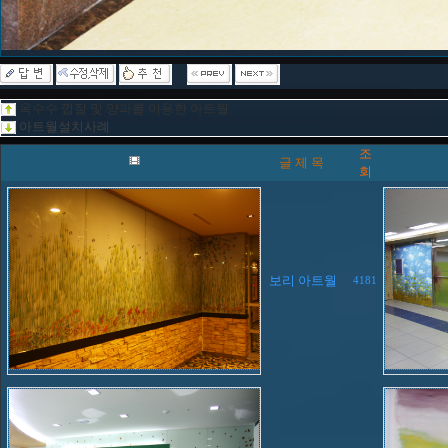
옥수수 껍질 및 양파를 이용한 아트월
아트월설치사례
조
글 제 목
회
보리 아트월
4181