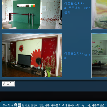
아트월 설치사
례-푸루덴셜
5147
본사
아트월설치사
5215
례
유림
주식회사
경기도 고양시 일산서구 가좌동 21-1 대표이사 최미숙 | 사업자등록번호 128-