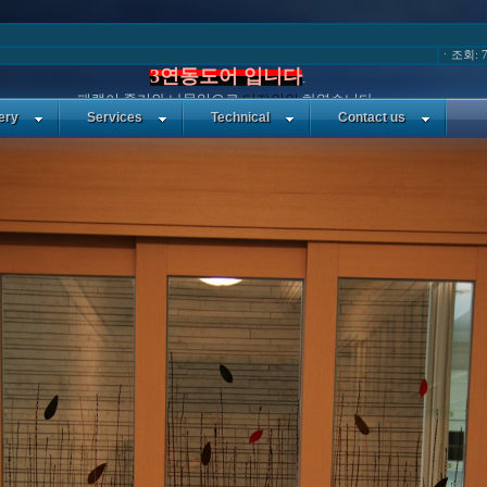
ㆍ조회: 7
3연동도어 입니다
.
패랭이 줄기와 나뭇잎으로
디자인인
하였습니다.
ery
Services
Technical
Contact us