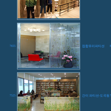
접합유리파티션
7655
간이 파티션-도곡동
7525