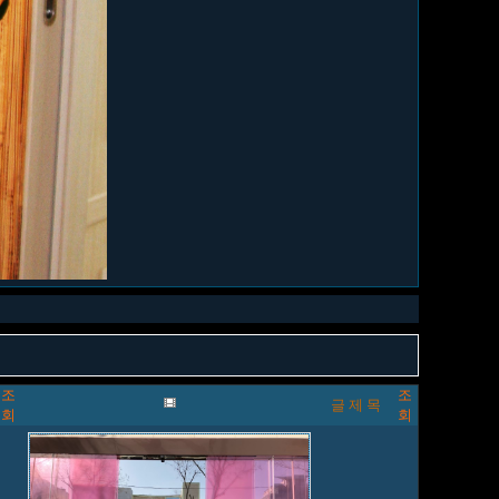
조
조
글 제 목
회
회