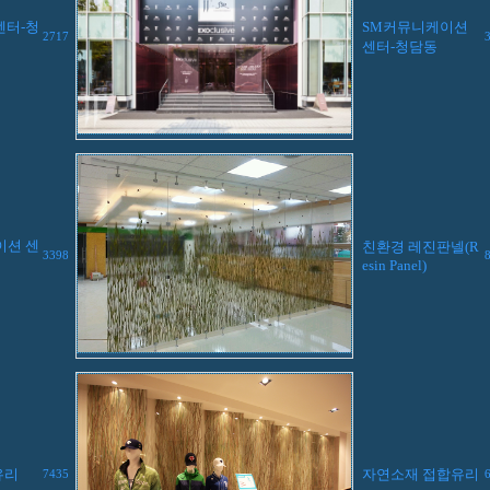
센터-청
SM커뮤니케이션
2717
센터-청담동
이션 센
친환경 레진판넬(R
3398
esin Panel)
유리
자연소재 접합유리
7435