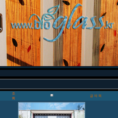
조
글 제 목
회