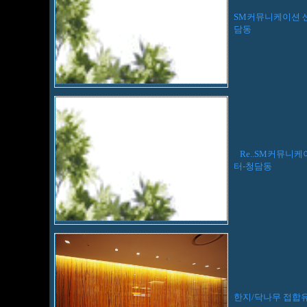
SM커뮤니케이션 
담동
Re..SM커뮤니케
터-청담동
한지/닥나무 접합