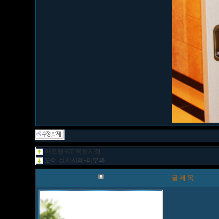
아트월-KT 목동지점
도어 설치사례-피부과
글 제 목