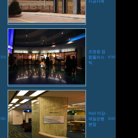
시공사례
조명용 접
합플라스
8354
6795
틱
Wall 마감-
제일은행
7585
8105
본점