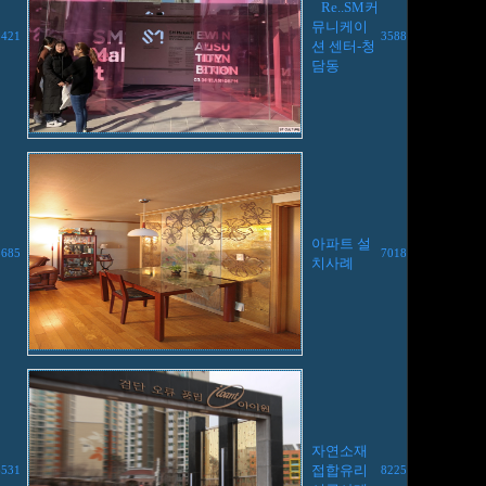
Re..SM커
뮤니케이
3421
3588
션 센터-청
담동
아파트 설
8685
7018
치사례
자연소재
접합유리
6531
8225