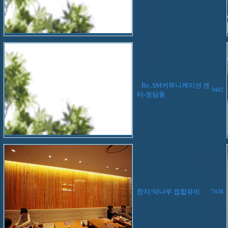
Re..SM커뮤니케이션 센
3402
터-청담동
한지/닥나무 접합유리
7436