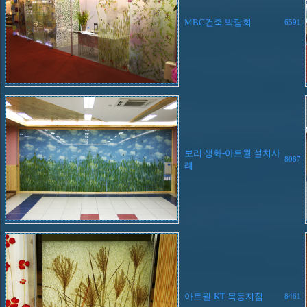
MBC건축 박람회
6591
보리 생화-아트월 설치사
8087
례
아트월-KT 목동지점
8461