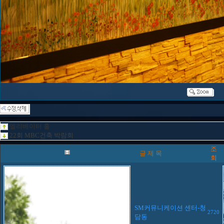
엘리베이터 홀
22회 MBC건축 박람회
조
글 제 목
회
SM커뮤니케이션 센터-청
2720
담동