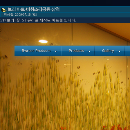
보리 아트-비취조각공원-삼척
ㆍ작성일: 2009/07/18 (토)
5T+보리+꽃+5T 유리로 제작된 아트월 입니다.
Bwrose Products
Products
Gallery