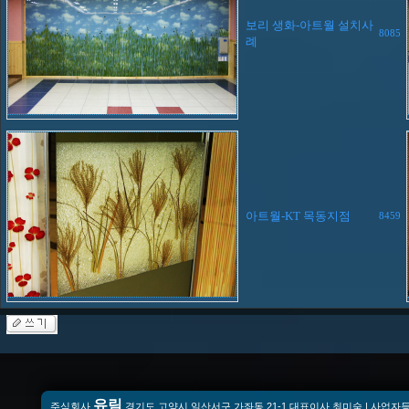
보리 생화-아트월 설치사
8085
례
아트월-KT 목동지점
8459
유림
주식회사
경기도 고양시 일산서구 가좌동 21-1 대표이사 최미숙 | 사업자등록번