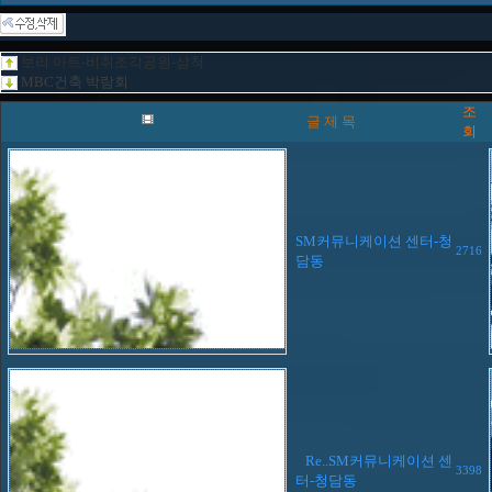
보리 아트-비취조각공원-삼척
MBC건축 박람회
조
글 제 목
회
SM커뮤니케이션 센터-청
2716
담동
Re..SM커뮤니케이션 센
3398
터-청담동