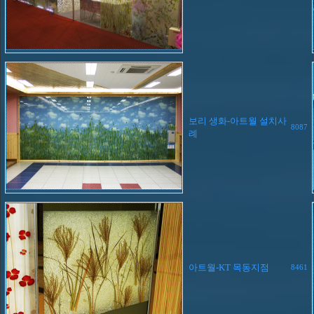
보리 생화-아트월 설치사
8087
례
아트월-KT 목동지점
8461