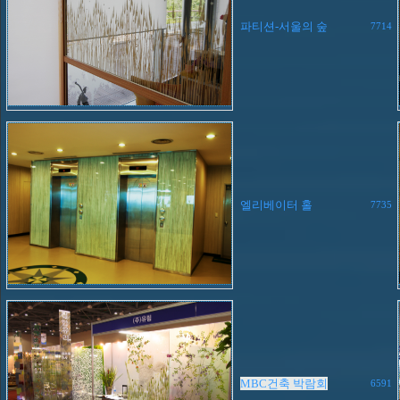
파티션-서울의 숲
7714
엘리베이터 홀
7735
MBC건축 박람회
6591