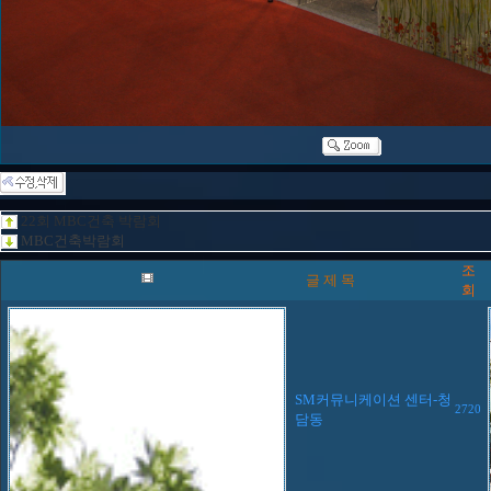
22회 MBC건축 박람회
MBC건축박람회
조
글 제 목
회
SM커뮤니케이션 센터-청
2720
담동