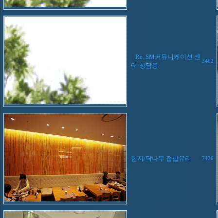
Re..SM커뮤니케이션 센
3402
터-청담동
한지/닥나무 접합유리
7436