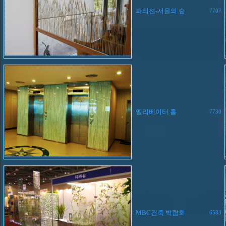
파티션-서울의 숲
7707
엘리베이터 홀
7730
MBC건축 박람회
6583