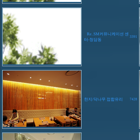
Re..SM커뮤니케이션 센
3391
터-청담동
한지/닥나무 접합유리
7428