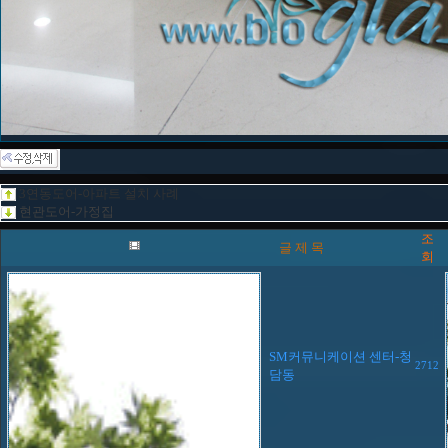
3연동도어-아파트 설치 사례
현관도어-가정집
조
글 제 목
회
SM커뮤니케이션 센터-청
2712
담동