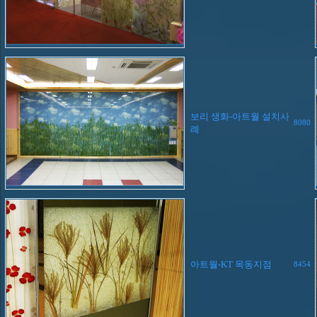
보리 생화-아트월 설치사
8080
례
아트월-KT 목동지점
8454