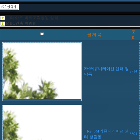
보리 아트-비취조각공원-삼척
MBC건축 박람회
조
글 제 목
회
SM커뮤니케이션 센터-청
2714
담동
Re..SM커뮤니케이션 센
3394
터-청담동