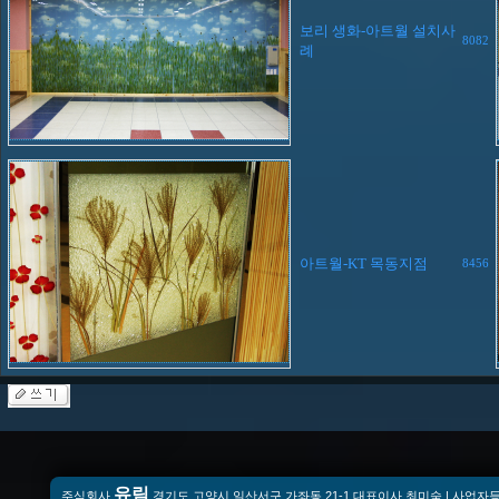
보리 생화-아트월 설치사
8082
례
아트월-KT 목동지점
8456
유림
주식회사
경기도 고양시 일산서구 가좌동 21-1 대표이사 최미숙 | 사업자등록번