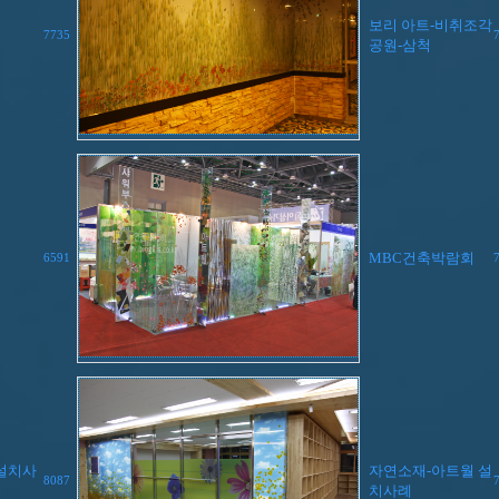
보리 아트-비취조각
7735
공원-삼척
MBC건축박람회
6591
 설치사
자연소재-아트월 설
8087
치사례