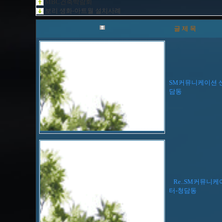
MBC건축박람회
보리 생화-아트월 설치사례
글 제 목
SM커뮤니케이션 
담동
Re..SM커뮤니케
터-청담동