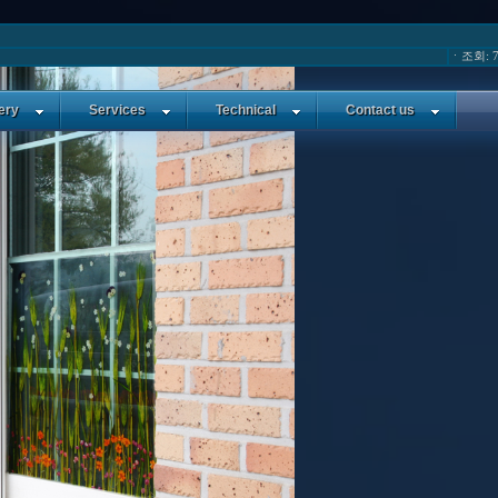
ㆍ조회: 7
ery
Services
Technical
Contact us