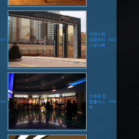
자연소재
접합유리
6533
8225
시공사례
조명용 접
합플라스
8354
6796
틱