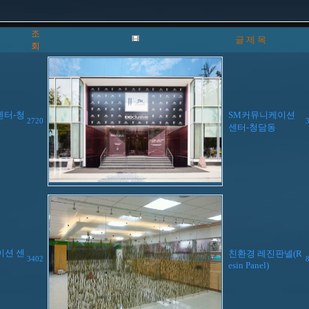
조
글 제 목
회
센터-청
SM커뮤니케이션
2720
센터-청담동
이션 센
친환경 레진판넬(R
3402
esin Panel)