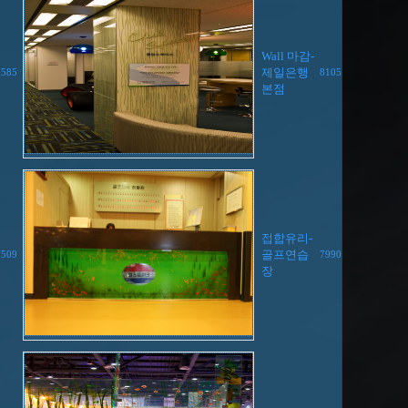
Wall 마감-
제일은행
7585
8105
본점
접합유리-
골프연습
7509
7990
장