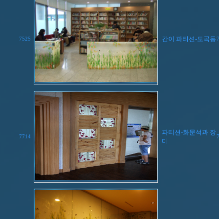
간이 파티션-도곡동
7525
파티션-화문석과 장
7714
미