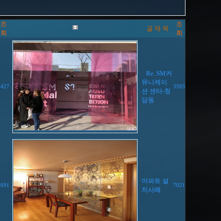
조
조
글 제 목
회
회
Re..SM커
뮤니케이
3427
3593
션 센터-청
담동
아파트 설
8691
7021
치사례