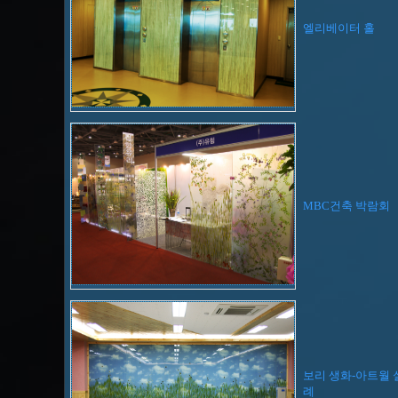
엘리베이터 홀
MBC건축 박람회
보리 생화-아트월
례