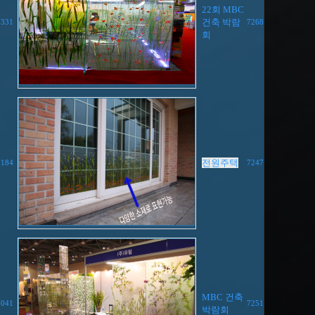
22회 MBC
건축 박람
7331
7268
회
전원주택
7184
7247
MBC 건축
7041
7251
박람회