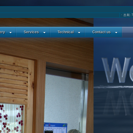
ㆍ조회: 7
ery
Services
Technical
Contact us