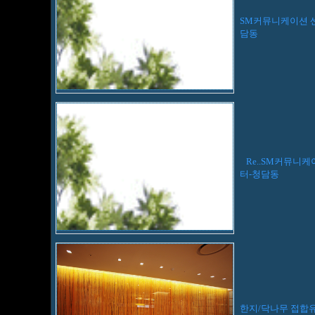
SM커뮤니케이션 
담동
Re..SM커뮤니케
터-청담동
한지/닥나무 접합