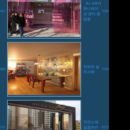
Re..SM커
뮤니케이
3421
3588
션 센터-청
담동
아파트 설
8685
7018
치사례
자연소재
접합유리
6531
8225