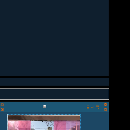
조
조
글 제 목
회
회