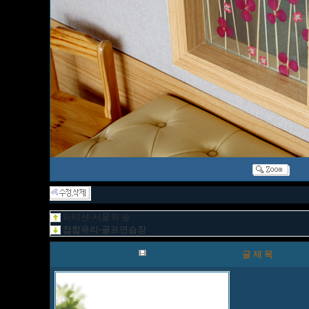
파티션-서울의 숲
접합유리-골프연습장
글 제 목