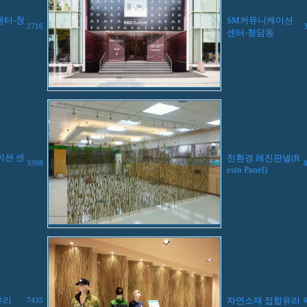
센터-청
SM커뮤니케이션
2716
센터-청담동
이션 센
친환경 레진판넬(R
3398
esin Panel)
유리
자연소재 접합유리
7435