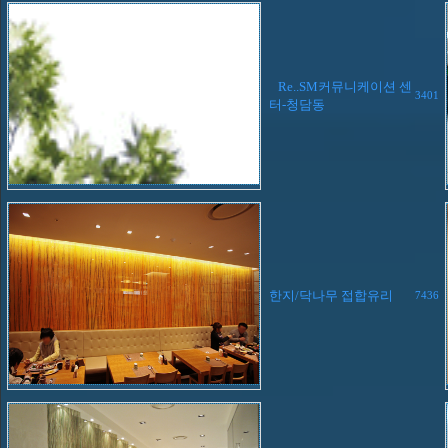
Re..SM커뮤니케이션 센
3401
터-청담동
한지/닥나무 접합유리
7436