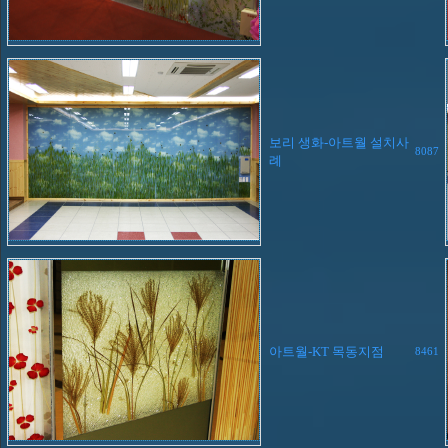
보리 생화-아트월 설치사
8087
례
아트월-KT 목동지점
8461