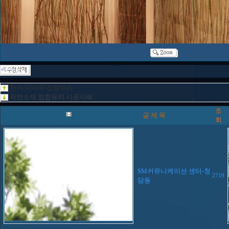
한지/닥나무 접합유리
자연소재 접합유리 시공사례
조
글 제 목
회
SM커뮤니케이션 센터-청
2719
담동