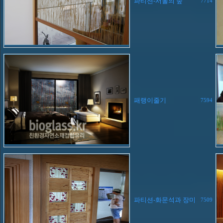
파티션-서울의 숲
7714
패랭이줄기
7594
파티션-화문석과 장미
7509