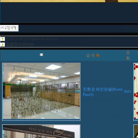
친환경 레진판넬(Resin Panel)
접합유리파티션
조
글 제 목
회
친환경 레진판넬(Resin
8691
Panel)