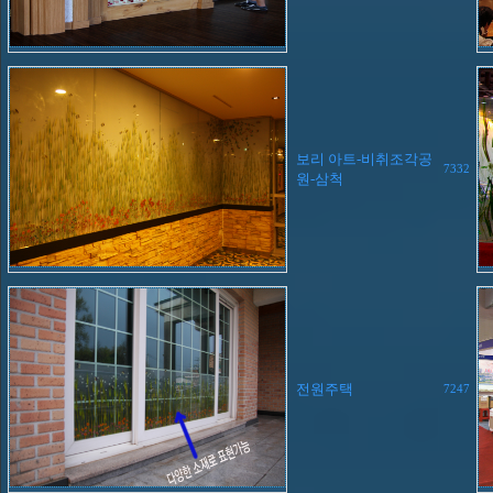
보리 아트-비취조각공
7332
원-삼척
전원주택
7247