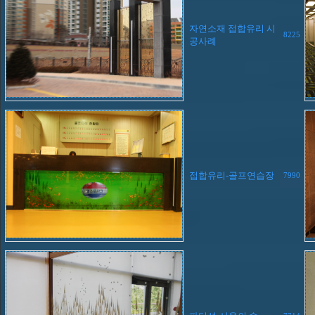
자연소재 접합유리 시
8225
공사례
접합유리-골프연습장
7990