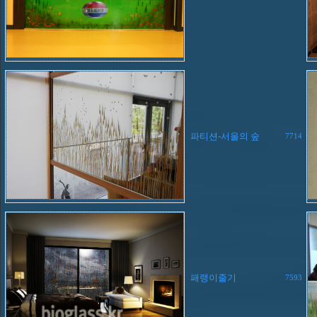
파티션-서울의 숲
7714
패랭이줄기
7593