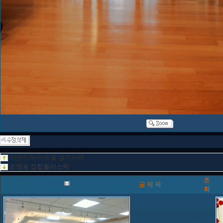
자연소재-아트월 설치사례
조명용 접합플라스틱
조
글 제 목
회