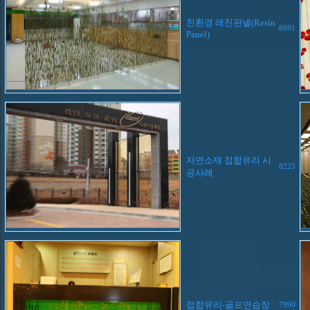
친환경 레진판넬(Resin
8691
Panel)
자연소재 접합유리 시
8225
공사례
접합유리-골프연습장
7990