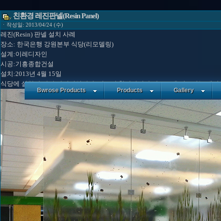
친환경 레진판넬(Resin Panel)
ㆍ작성일: 2013/04/24 (수)
레진(Resin) 판넬 설치 사례
장소: 한국은행 강원본부 식당(리모델링)
설계:이레디자인
시공:기흥종합건설
설치:2013년 4월 15일
식당에 설치된 간이 파티션입니다. 필요시 착탈하여야 하므로 유리보다는 레진판넬로
Bwrose Products
Products
Gallery