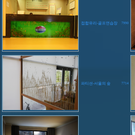
접합유리-골프연습장
7990
파티션-서울의 숲
7714