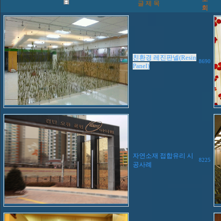
글 제 목
회
친환경 레진판넬(Resin
8690
Panel)
자연소재 접합유리 시
8225
공사례