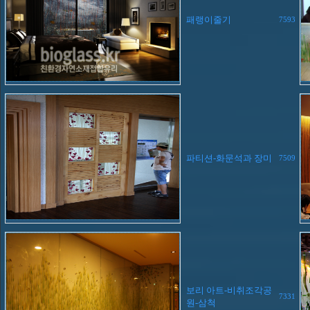
패랭이줄기
7593
파티션-화문석과 장미
7509
보리 아트-비취조각공
7331
원-삼척