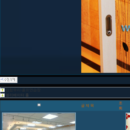
접합유리-골프연습장
엘리베이터 홀
조
글 제 목
회