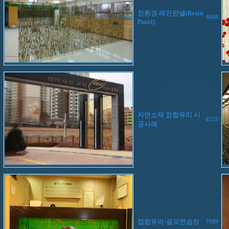
친환경 레진판넬(Resin
8688
Panel)
자연소재 접합유리 시
8225
공사례
접합유리-골프연습장
7989