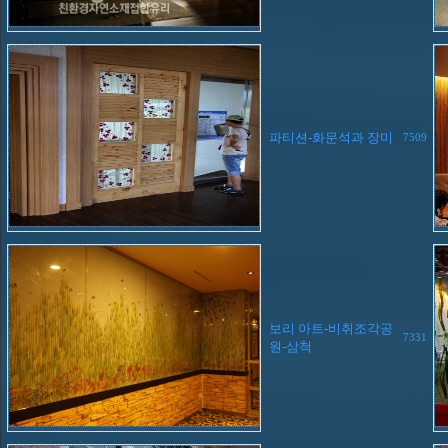
파티션-화문석과 장미
7509
보리 아트-비취조각공
7331
원-삼척