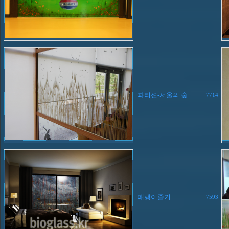
파티션-서울의 숲
7714
패랭이줄기
7593