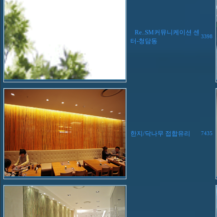
Re..SM커뮤니케이션 센
3398
터-청담동
한지/닥나무 접합유리
7435