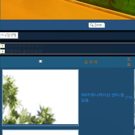
파티션-화문석과 장미
접합유리-골프연습장
조
글 제 목
회
SM커뮤니케이션 센터-청
2716
담동