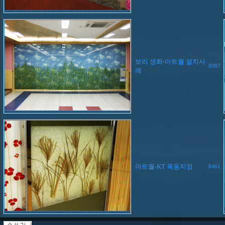
보리 생화-아트월 설치사
8087
례
아트월-KT 목동지점
8461