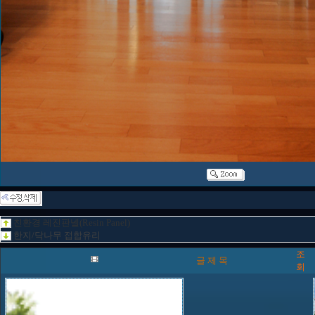
친환경 레진판넬(Resin Panel)
한지/닥나무 접합유리
조
글 제 목
회