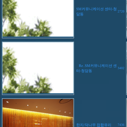
SM커뮤니케이션 센터-청
2720
담동
Re..SM커뮤니케이션 센
3402
터-청담동
한지/닥나무 접합유리
7436