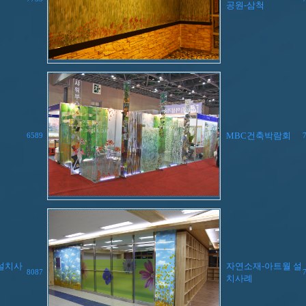
공원-삼척
MBC건축박람회
6589
 설치사
자연소재-아트월 설
8087
치사례