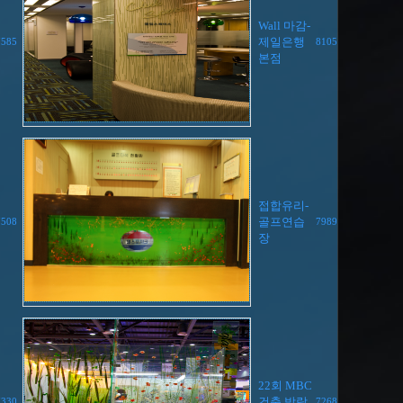
Wall 마감-
제일은행
7585
8105
본점
접합유리-
골프연습
7508
7989
장
22회 MBC
건축 박람
7330
7268