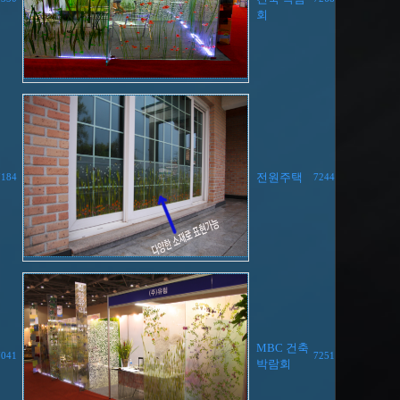
회
전원주택
7184
7244
MBC 건축
7041
7251
박람회