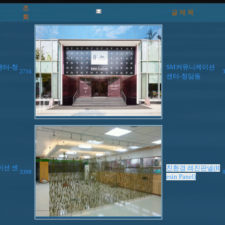
조
글 제 목
회
센터-청
SM커뮤니케이션
2716
센터-청담동
이션 센
친환경 레진판넬(R
3398
esin Panel)