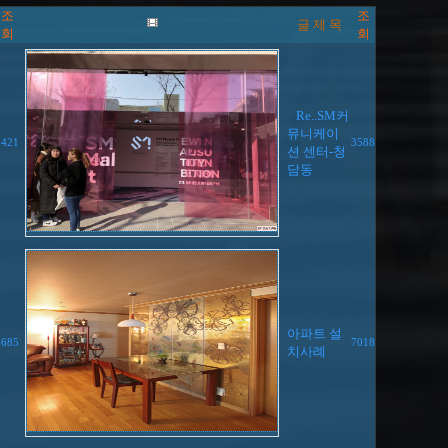
조
조
글 제 목
회
회
Re..SM커
뮤니케이
3421
3588
션 센터-청
담동
아파트 설
8685
7018
치사례