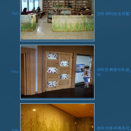
간이 파티션-도곡동
7525
파티션-화문석과 장
7714
미
보리 아트-비취조각
7735