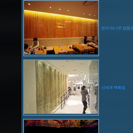
한지/닥나무 접합
신세계 백화점