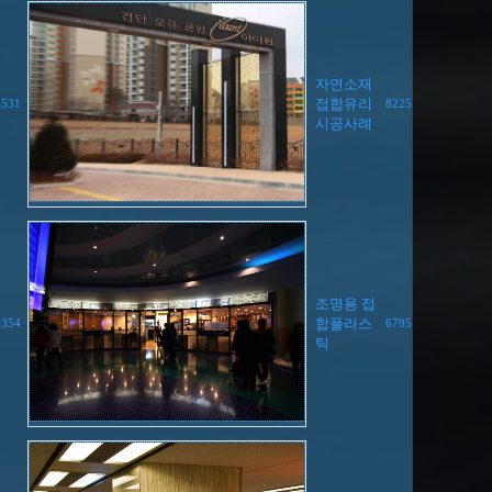
자연소재
접합유리
6531
8225
시공사례
조명용 접
합플라스
8354
6795
틱