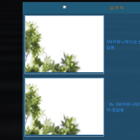
글 제 목
SM커뮤니케이션 
담동
Re..SM커뮤니케
터-청담동