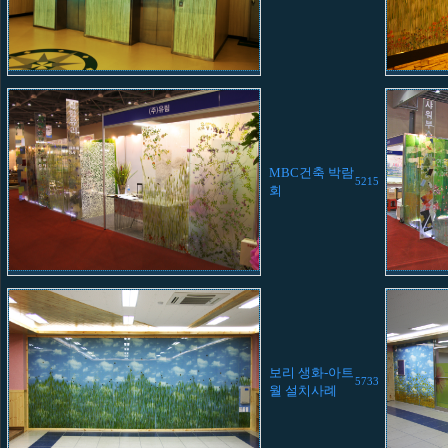
MBC건축 박람
5215
회
보리 생화-아트
5733
월 설치사례