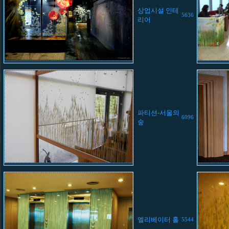
상업시설 인테
5636
리어
파티션-서울의
6096
숲
엘리베이터 홀
5544