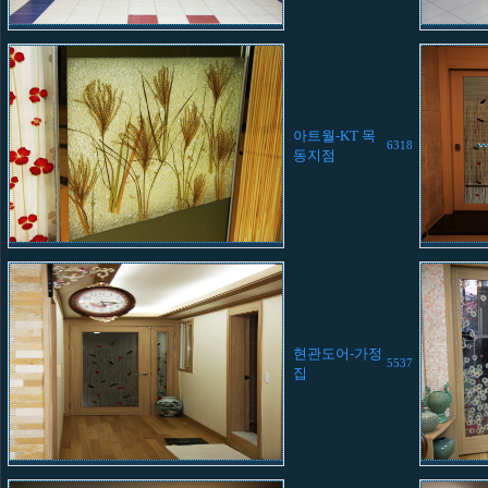
아트월-KT 목
6318
동지점
현관도어-가정
5537
집