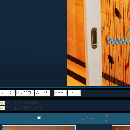
아트월-KT 목동지점
도어 설치사례-피부과
조
글 제 목
회