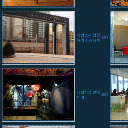
자연소재 접합
4352
유리 시공사례
상업시설 인테
5636
리어