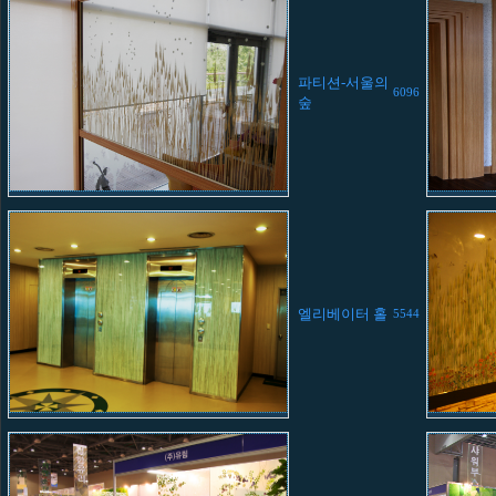
파티션-서울의
6096
숲
엘리베이터 홀
5544