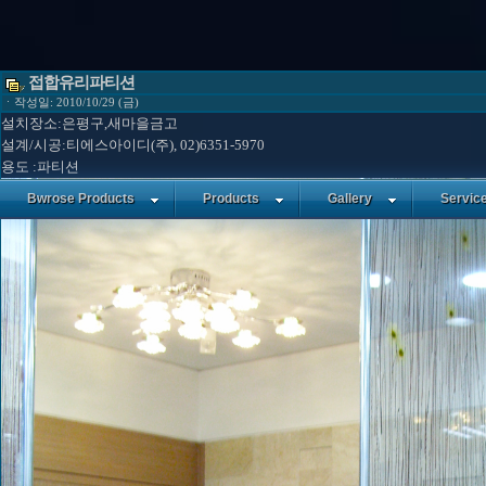
접합유리파티션
ㆍ작성일: 2010/10/29 (금)
설치장소:은평구,새마을금고
설계/시공:티에스아이디(주), 02)6351-5970
용도 :파티션
Bwrose Products
Products
Gallery
Servic