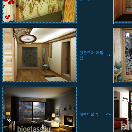
현관도어-가정
5537
집
패랭이줄기
6852