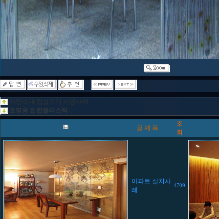
자연소재 접합유리 시공사례
조명용 접합플라스틱
조
글 제 목
회
아파트 설치사
4709
례