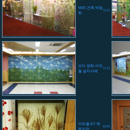
MBC건축 박람
5215
회
보리 생화-아트
5733
월 설치사례
아트월-KT 목
6318
동지점