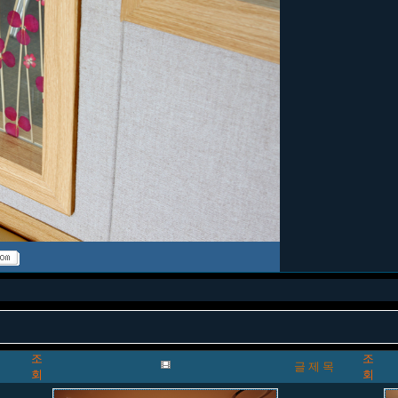
조
조
글 제 목
회
회