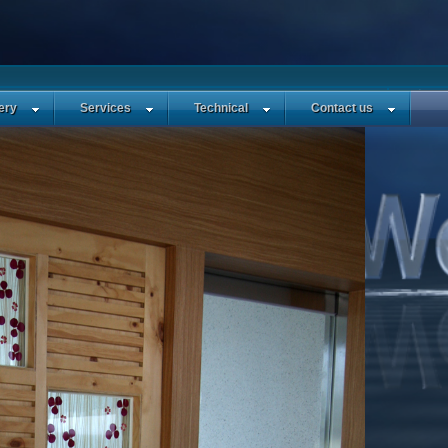
ㆍ조회: 590
ery
Services
Technical
Contact us