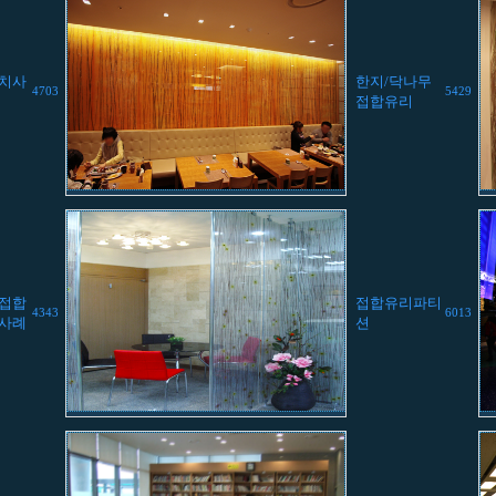
설치사
한지/닥나무
4703
5429
접합유리
 접합
접합유리파티
4343
6013
공사례
션