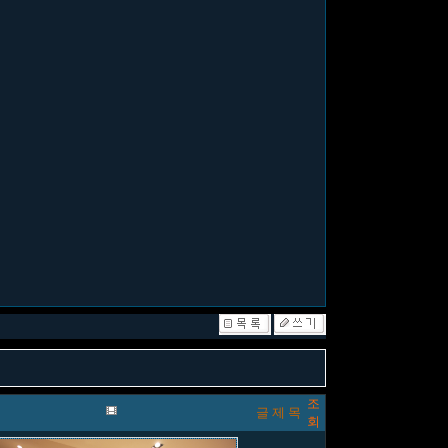
조
글 제 목
회