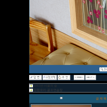
파티션-서울의 숲
접합유리-골프연습장
글 제 목