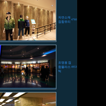
자연소재
4760
접합유리
조명용 접
합플라스
4953
틱