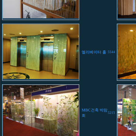
엘리베이터 홀
5544
MBC건축 박람
5215
회