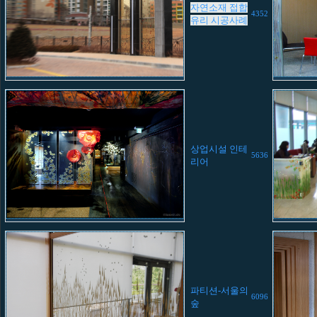
자연소재 접합
4352
유리 시공사례
상업시설 인테
5636
리어
파티션-서울의
6096
숲