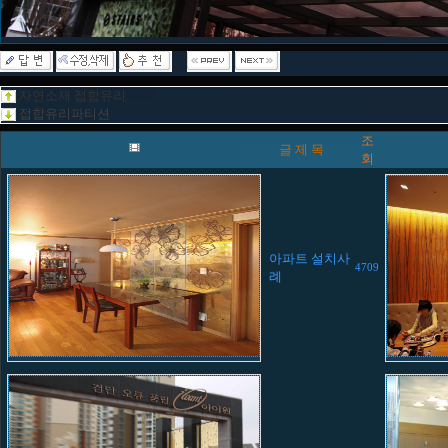
자연소재 접합유리
접합유리파티션
조
글 제 목
회
아파트 설치사
4709
례