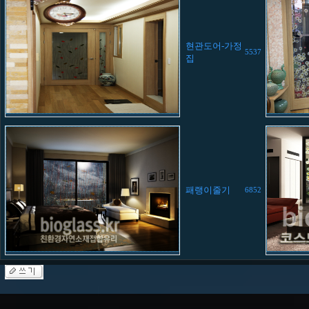
현관도어-가정
5537
집
패랭이줄기
6852