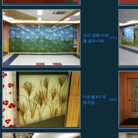
보리 생화-아트
5733
월 설치사례
아트월-KT 목
6318
동지점