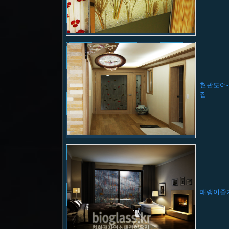
현관도어
집
패랭이줄