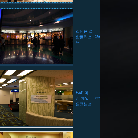
조명용 접
합플라스
4959
틱
Wall 마
감-제일
5937
은행본점