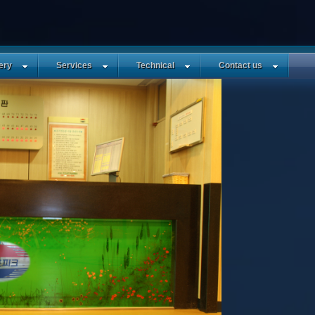
ery
Services
Technical
Contact us
ㆍ조회: 584