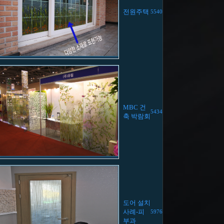
전원주택
5540
MBC 건
5434
축 박람회
도어 설치
사례-피
5976
부과