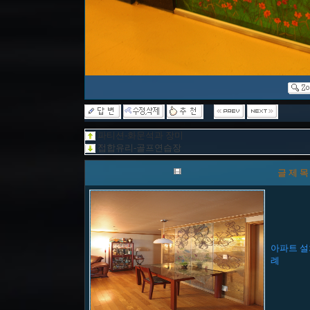
파티션-화문석과 장미
접합유리-골프연습장
글 제 목
아파트 
례