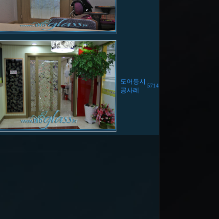
도어등시
5714
공사례