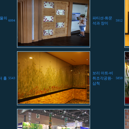
서울의
파티션-화문
6094
5912
석과 장미
보리 아트-비
터 홀
취조각공원-
5543
5859
삼척