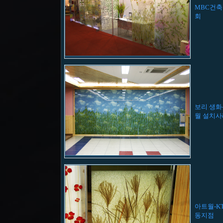
MBC건축
회
보리 생화
월 설치사
아트월-KT
동지점