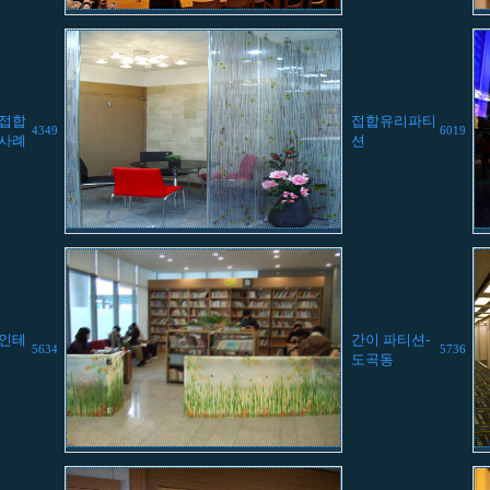
 접합
접합유리파티
4349
6019
공사례
션
 인테
간이 파티션-
5634
5736
도곡동