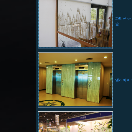
파티션-
숲
엘리베이