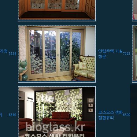
-가정
연립주택 거실
5534
7022
창문
코스모스 생화
기
6849
6399
접합유리