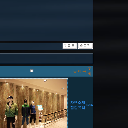
조
글 제 목
회
자연소재
4766
접합유리