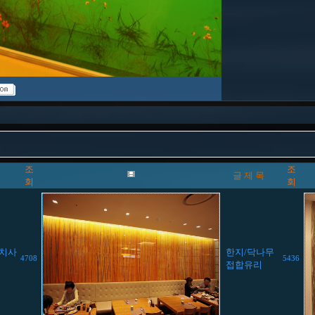
조
조
글 제 목
회
회
설치사
한지/닥나무
4708
5436
접합유리