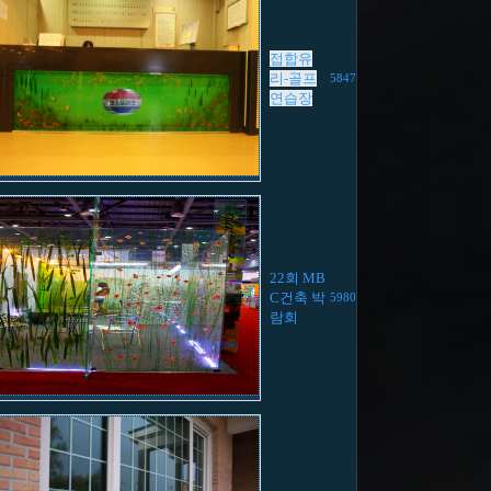
접합유
리-골프
5847
연습장
22회 MB
C건축 박
5980
람회