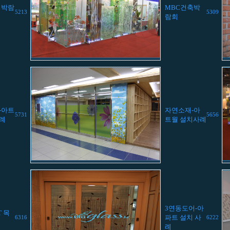
 박람
MBC건축박
5213
5309
람회
-아트
자연소재-아
5731
5656
례
트월 설치사례
3연동도어-아
 목
파트 설치 사
6316
6222
례