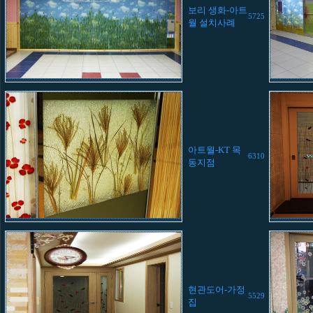
보리 생화-아트
5725
월 설치사례
아트월-KT 목
6310
동지점
현관도어-가정
5529
집