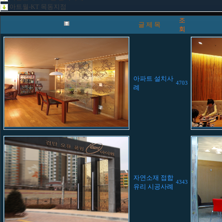
아트월-KT 목동지점
조
글 제 목
회
아파트 설치사
4703
례
자연소재 접합
4343
유리 시공사례