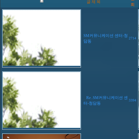
글 제 목
회
SM커뮤니케이션 센터-청
2714
담동
Re..SM커뮤니케이션 센
3394
터-청담동