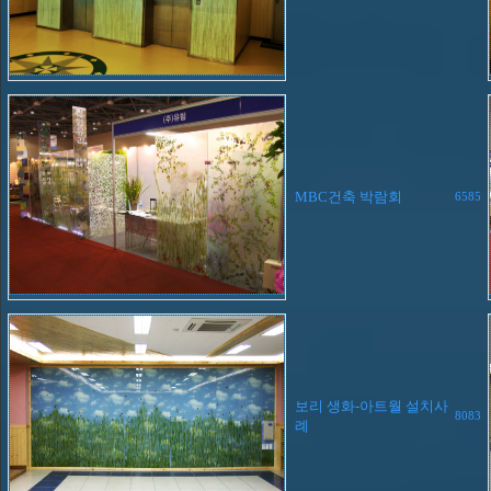
MBC건축 박람회
6585
보리 생화-아트월 설치사
8083
례