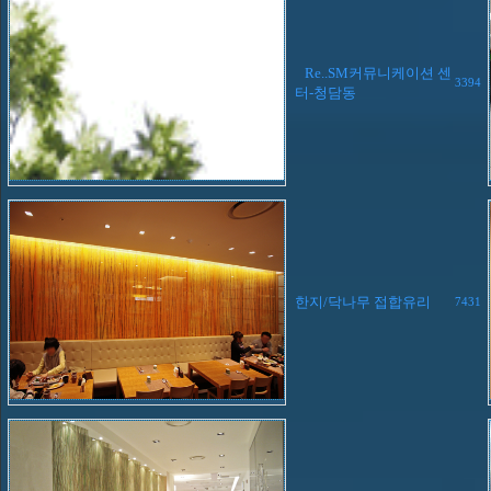
Re..SM커뮤니케이션 센
3394
터-청담동
한지/닥나무 접합유리
7431