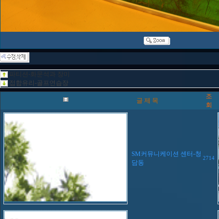
파티션-화문석과 장미
접합유리-골프연습장
조
글 제 목
회
SM커뮤니케이션 센터-청
2714
담동