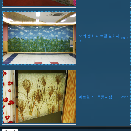
보리 생화-아트월 설치사
8083
례
아트월-KT 목동지점
8457