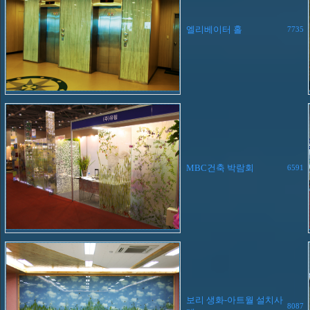
엘리베이터 홀
7735
MBC건축 박람회
6591
보리 생화-아트월 설치사
8087