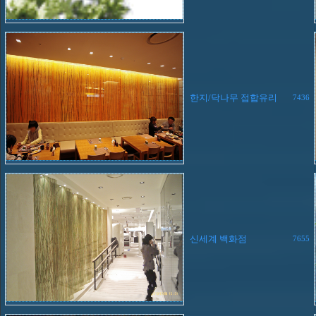
한지/닥나무 접합유리
7436
신세계 백화점
7655