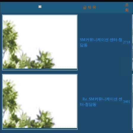
조
글 제 목
회
SM커뮤니케이션 센터-청
2718
담동
Re..SM커뮤니케이션 센
3401
터-청담동