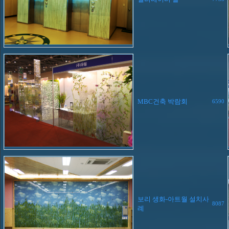
MBC건축 박람회
6590
보리 생화-아트월 설치사
8087
례