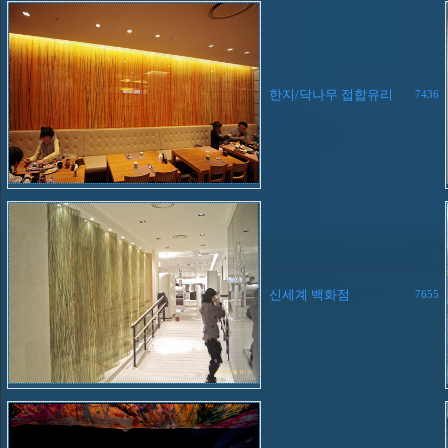
한지/닥나무 접합유리
7436
신세계 백화점
7655