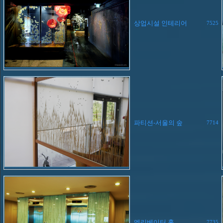
상업시설 인테리어
7525
파티션-서울의 숲
7714
엘리베이터 홀
7735