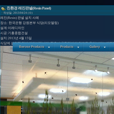
친환경 레진판넬(Resin Panel)
ㆍ작성일: 2013/04/24 (수)
레진(Resin) 판넬 설치 사례
장소: 한국은행 강원본부 식당(리모델링)
설계:이레디자인
시공:기흥종합건설
설치:2013년 4월 15일
식당에 설치된 간이 파티션입니다. 필요시 착탈하여야 하므로 유리보다는 레진판넬로
Bwrose Products
Products
Gallery