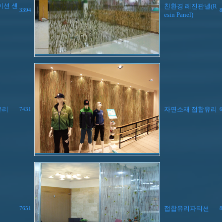
이션 센
친환경 레진판넬(R
3394
esin Panel)
유리
자연소재 접합유리
7431
접합유리파티션
7651