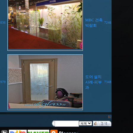
MBC 건축
7036
7246
박람회
도어 설치
사례-피부
7979
7348
과
1
2