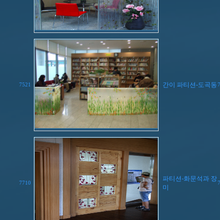
간이 파티션-도곡동
7521
파티션-화문석과 장
7710
미