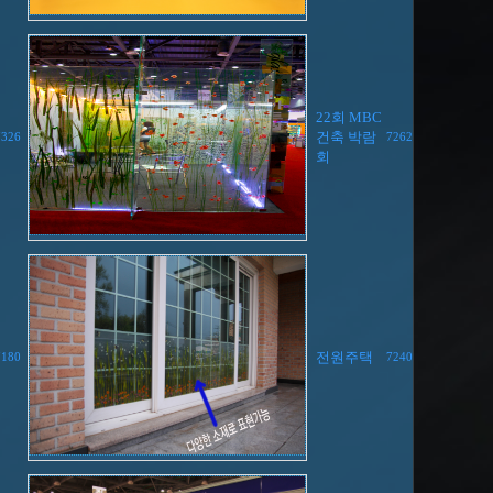
22회 MBC
건축 박람
7326
7262
회
전원주택
7180
7240