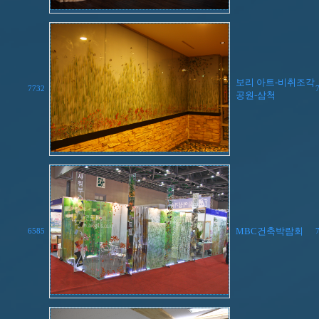
보리 아트-비취조각
7732
공원-삼척
MBC건축박람회
6585