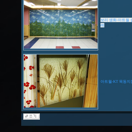
보리 생화-아트월
례
아트월-KT 목동지