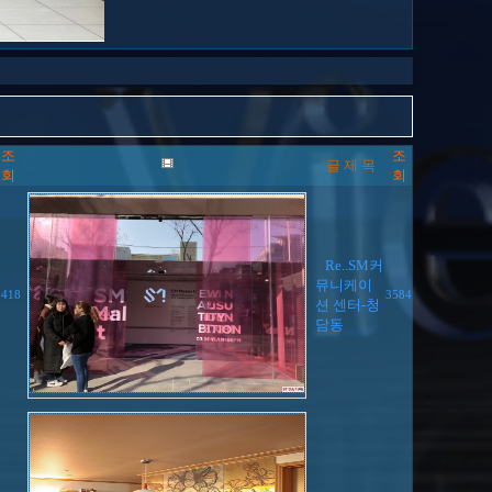
조
조
글 제 목
회
회
Re..SM커
뮤니케이
3418
3584
션 센터-청
담동