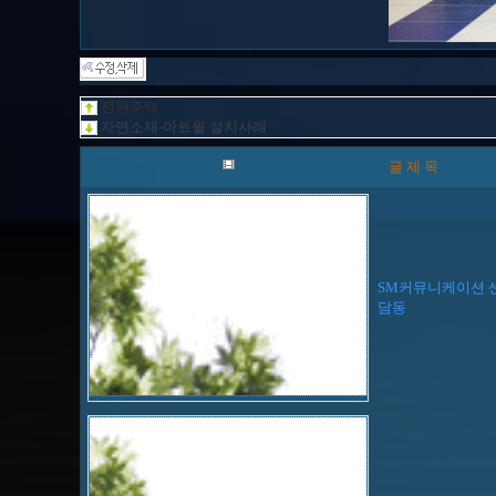
전원주택
자연소재-아트월 설치사례
글 제 목
SM커뮤니케이션 
담동