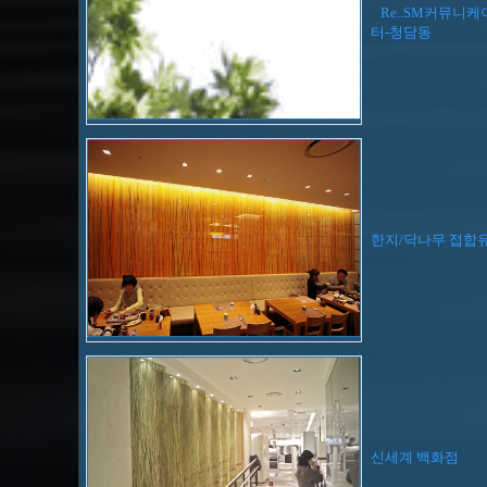
Re..SM커뮤니케
터-청담동
한지/닥나무 접합
신세계 백화점