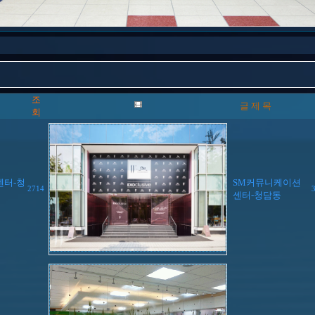
조
글 제 목
회
센터-청
SM커뮤니케이션
2714
센터-청담동