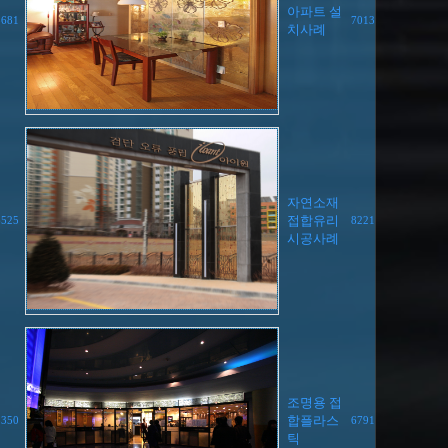
아파트 설
8681
7013
치사례
자연소재
접합유리
6525
8221
시공사례
조명용 접
합플라스
8350
6791
틱