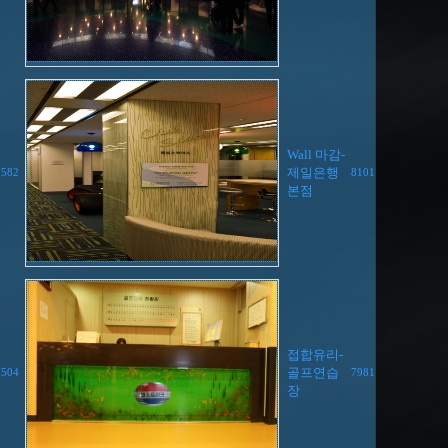
Wall 마감-
제일은행
7582
8101
본점
접합유리-
골프연습
7504
7981
장