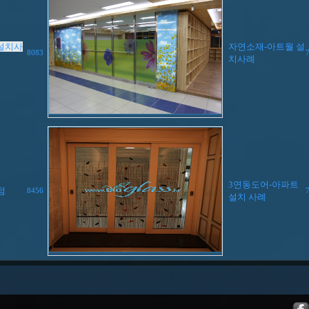
 설치사
자연소재-아트월 설
8083
치사례
3연동도어-아파트
점
8456
설치 사례