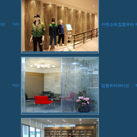
유리
자연소재 접합유리
7435
접합유리파티션
7655