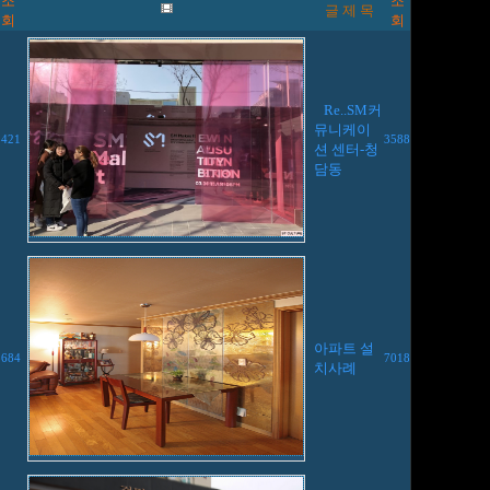
조
조
글 제 목
회
회
Re..SM커
뮤니케이
3421
3588
션 센터-청
담동
아파트 설
8684
7018
치사례