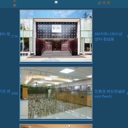
조
글 제 목
회
센터-청
SM커뮤니케이션
2716
센터-청담동
이션 센
친환경 레진판넬(R
3398
esin Panel)