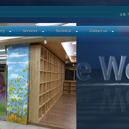
ㆍ조회: 7
ery
Services
Technical
Contact us