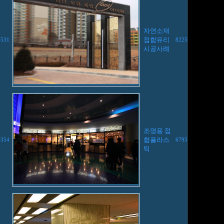
자연소재
접합유리
6531
8225
시공사례
조명용 접
합플라스
8354
6795
틱