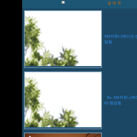
글 제 목
SM커뮤니케이션 
담동
Re..SM커뮤니케
터-청담동