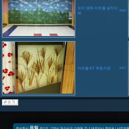
보리 생화-아트월 설치사
8083
례
아트월-KT 목동지점
8457
유림
주식회사
경기도 고양시 일산서구 가좌동 21-1 대표이사 최미숙 | 사업자등록번