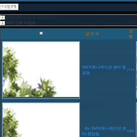
보리 아트-비취조각공원-삼척
MBC건축 박람회
조
글 제 목
회
SM커뮤니케이션 센터-청
2714
담동
Re..SM커뮤니케이션 센
3394
터-청담동